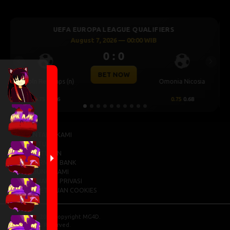
AGUE QUALIFIERS
UEFA EUROPA LEAGUE 
26 — 00:00 WIB
August 6, 2026 — 22
: 0
0 : 0
Previous
Next
 NOW
BET NOW
Omonia Nicosia
Maccabi Tel Aviv (n)
0.75
0.68
0.25
0.68
TENTANG KAMI
BANTUAN
PERATURAN
INFORMASI BANK
HUBUNGI KAMI
KEBIJAKAN PRIVASI
PERSETUJUAN COOKIES
© 2015 - 2023 Copyright MG4D.
All Rights Reserved.