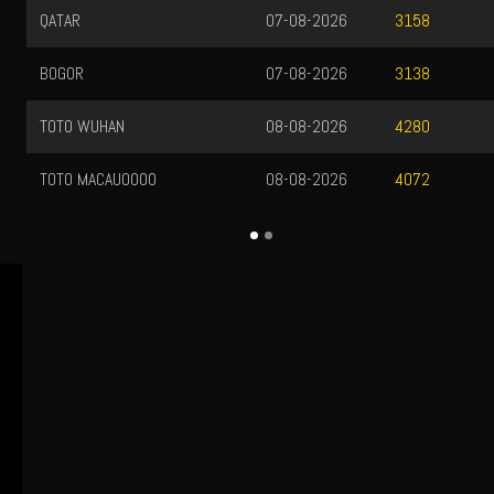
QATAR
07-08-2026
3158
BOGOR
07-08-2026
3138
TOTO WUHAN
08-08-2026
4280
TOTO MACAU0000
08-08-2026
4072