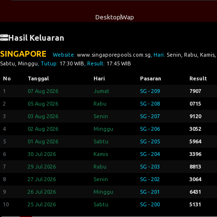
Desktop
Wap
Hasil Keluaran
SINGAPORE
Website:
www.singaporepools.com.sg
, Hari:
Senin, Rabu, Kamis,
Sabtu, Minggu
, Tutup:
17:30 WIB
, Result:
17:45 WIB
No
Tanggal
Hari
Pasaran
Result
1
07 Aug 2026
Jumat
SG - 209
7907
2
05 Aug 2026
Rabu
SG - 208
0715
3
03 Aug 2026
Senin
SG - 207
9120
4
02 Aug 2026
Minggu
SG - 206
3052
5
01 Aug 2026
Sabtu
SG - 205
5964
6
30 Jul 2026
Kamis
SG - 204
3396
7
29 Jul 2026
Rabu
SG - 203
8813
8
27 Jul 2026
Senin
SG - 202
3064
9
26 Jul 2026
Minggu
SG - 201
6431
10
25 Jul 2026
Sabtu
SG - 200
5131